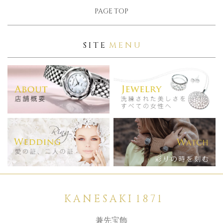
PAGE TOP
S I T E
M E N U
K A N E S A K I 1 8 7 1
兼先宝飾